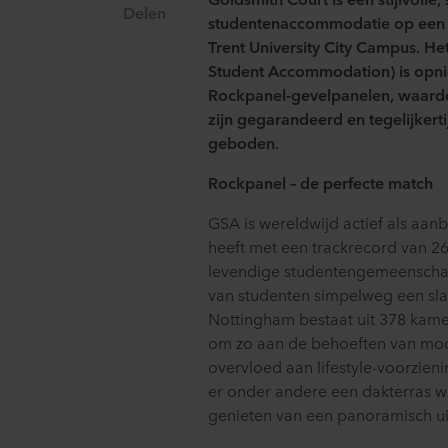
Delen
studentenaccommodatie op een 
Trent University City Campus. H
Student
Accommodation
) is op
Rockpanel-
gevelpanelen
, waard
zijn gegarandeerd en tegelijkert
geboden.
Rockpanel –
de perfecte match
GSA
is wereldwijd actief als aan
heeft
met een trackrecord van 26 
l
evendige
studenten
gemeensch
van
studenten
simpelweg een sla
Nottingham bestaat uit 378 kame
om
zo
aan de behoeften van mod
overvloed aan lifestyle-voorzieni
er onder andere
een dakterras w
genieten van een panoramisch uit