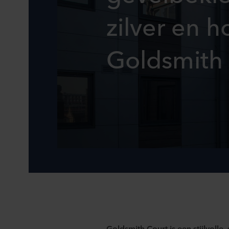
zilver en h
Goldsmith
Goldsmith
Court is een stijlvolle