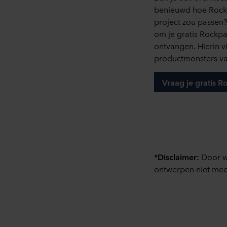
U kunt uw toestemming op elk
benieuwd hoe Rockp
project zou passen
Over ons gebruik van cookie
om je gratis Rockpa
in onze
Privacy statements
ontvangen. Hierin v
voor uw persoonsgegevens.
productmonsters va
Vraag je gratis 
*Disclaimer:
Door w
ontwerpen niet meer