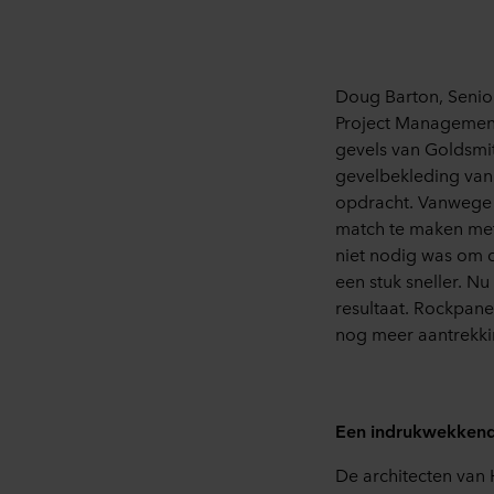
Doug
Barton, Senio
Project Managemen
gevel
s
van
Goldsmi
gevelbekleding van
opdracht. Vanwege h
match te maken met
niet nodig was om 
een stuk sneller. N
resultaat
.
Rockpanel
nog meer
aantrekk
Een indrukwekkend
De a
rchitecten
van