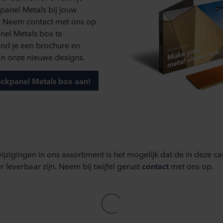
 moment intrekken of wijzigen door op het cookie-icoontje onde
anel Metals bij jouw
? Neem contact met ons op
s kunt u meer lezen in de rubriek ‘Over ons’, en over de verwe
nel Metals box te
. Daarin staat ook welk specifiek ROCKWOOL-bedrijf de verwerk
ind je een brochure en
n onze nieuwe designs.
Rockpanel Metals box aan!
ijzigingen in ons assortiment is het mogelijk dat de in deze 
 leverbaar zijn. Neem bij twijfel gerust
contact
met ons op.