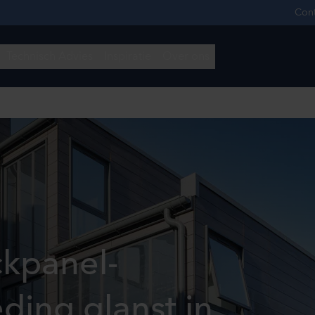
ckpanel-
ding glanst in