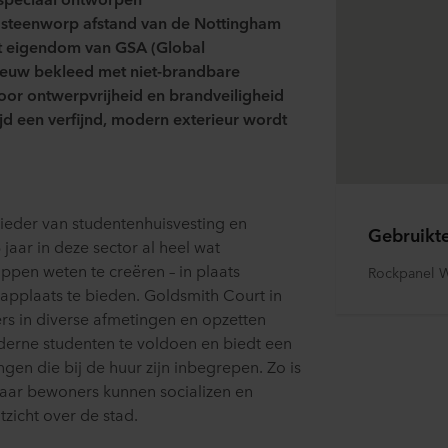
steenworp afstand van de Nottingham
et eigendom van GSA (Global
nieuw
bekleed
met niet-brandbare
oor ontwerpvrijheid en brandveiligheid
ijd een verfijnd, modern exterieur wordt
bieder van studentenhuisvesting en
Gebruikt
jaar in de
ze
sector
al heel wat
appen
weten te cre
ë
ren – in
plaats
Rockpanel W
applaats
te bieden
.
Goldsmith
Court in
rs in
diverse afmetingen en opzetten
erne studenten te voldoen en biedt een
ngen die bij de huur zijn inbegrepen.
Zo is
aar bewoners kunnen socializen en
zicht over de stad.