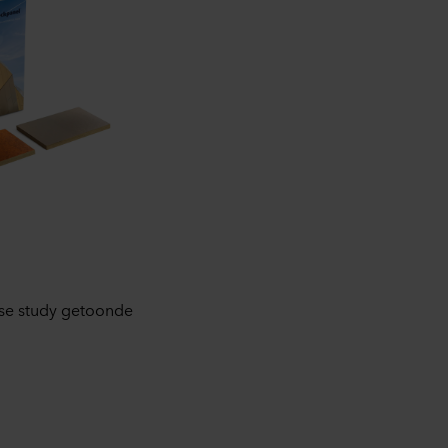
raan de website te klikken.
rking van persoonsgegevens
ingsverantwoordelijke is
case study getoonde