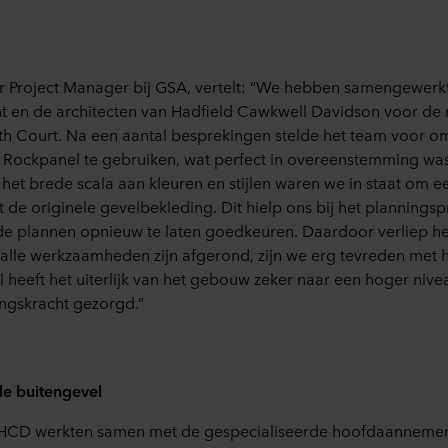
r Project Manager
bij
GSA
, vertelt
: “We
hebben samengewerk
t en
de
architecten
van
Hadfield
Cawkwell
Davidson
voor
de 
th
Court. Na
een aantal besprekingen stelde
het team
voor o
Rockpanel
te gebruiken
, wat perfect in overeenstemming wa
et brede scala aan kleuren en stijlen waren we in staat om een
 de originele
gevel
bekleding
. Dit hielp ons
bij het planningsp
de plannen opnieuw te laten goedkeuren. Daardoor verliep h
u alle werkzaamheden zijn afgerond,
zijn we erg tevreden met 
 heeft het uiterlijk van het gebouw zeker naar een hoger nive
ingskracht
gezorgd.”
e buitengevel
HCD werkte
n
samen met de gespecialiseerde hoofdaanneme