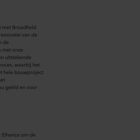
t
met
Broadfield
renovatie van de
m de
s met onze
 ​​uitstekende
roces, waar
bij het
et hele bouwproject
het
au getild en voor
r
Elhance
om de