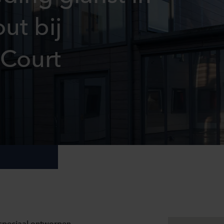
out bij
 Court
, speciaal ontworpen