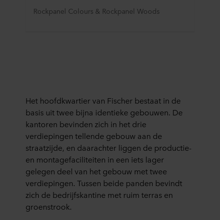
Rockpanel Colours & Rockpanel Woods
Het hoofdkwartier van Fischer bestaat in de
basis uit twee bijn
a identieke gebouwen.
De
kantoren bevinden
zich
in het drie
verdiepingen tellende ge
bouw aan de
straatzijde, en daarachter
liggen de
productie-
en montage
faciliteiten
in een iets lager
gelegen deel van het gebouw met twee
verdiepingen. Tussen beide panden bevindt
zich de bedrijfskantine met ruim terras en
groenstrook.