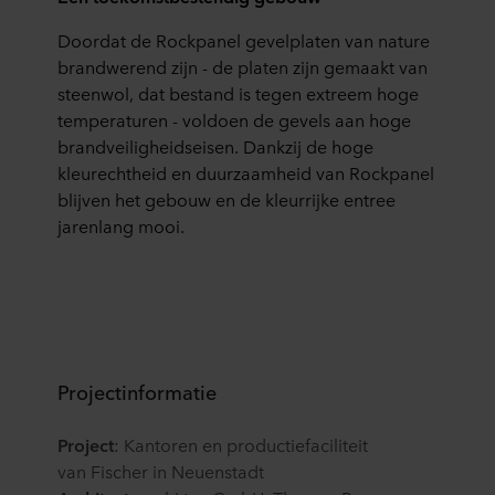
Doordat de Rockpanel gevelplaten van nature
brandwerend zijn - de platen zijn gemaakt van
steenwol, dat bestand is tegen extreem hoge
temperaturen - voldoen de gevels aan hoge
brandveiligheidseisen. Dankzij de hoge
kleurechtheid en duurzaamheid van Rockpanel
blij
ven
het gebouw en de kleurrijke entree
jarenlang mooi.
Projectinformatie
Proje
c
t
:
Kantoren en productiefaciliteit
van
Fischer in
Neuenstadt