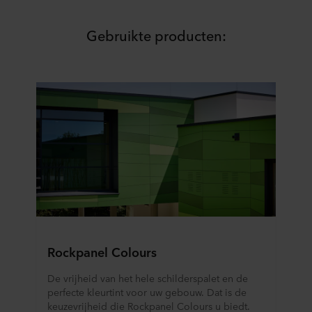
gebruikt en dus informatie over u mag worden verwerkt
via cookies op onze websites.
Gebruikte producten:
U kunt uw toestemming op elk moment intrekken of
wijzigen door op het cookie-icoontje onderaan de website
te klikken.
Over ons gebruik van cookies kunt u meer lezen in de
rubriek ‘Over ons’, en over de verwerking van
persoonsgegevens in onze
Privacy statements
. Daarin
staat ook welk specifiek ROCKWOOL-bedrijf de
verwerkingsverantwoordelijke is voor uw
persoonsgegevens.
Rockpanel Colours
De vrijheid van het hele schilderspalet en de
perfecte kleurtint voor uw gebouw. Dat is de
keuzevrijheid die Rockpanel Colours u biedt.