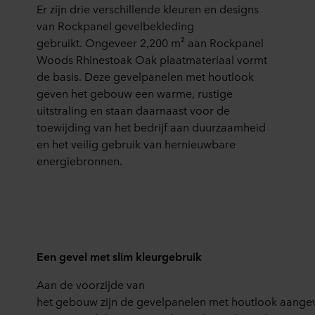
Er
zijn drie verschillende
kleuren en designs
van Rockpanel gevelbekleding
geb
ruikt.
Ongeveer 2,200 m
²
aan Rockpanel
Woods
Rhinestoak
Oak
plaatmateriaal vormt
de basis. Deze gevelpanelen met houtlook
geven het gebouw een warme, rustige
uitstraling en
staan daarnaast voor
de
toewijding
van het bedrijf
aan duurzaamheid
en het veilig gebruik van hernieuwbare
energiebronnen
.
Een
gevel
met slim
kleurgebruik
A
an
de
voorzijde
van
het
gebouw
zijn
de
gevelpanelen
met
houtlook
aange