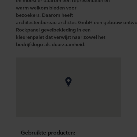
en moest er daarom
een representatief en
warm welkom bieden voor
bezoekers.
Daarom heeft
architectenbureau
a
rchi.tec
GmbH
een
gebouw
ontw
Rockpanel gevelbekleding in een
kleuren
palet
dat verwijst naar zowel
het
bedrijfslogo als
duurzaamheid.
Gebruikte producten: