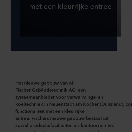
met een kleurrijke entree
Het nieuwe gebouw van
of
Fischer
Gebäudetechnik
AG,
een
systeemaanbieder
voor verwarmings- en
koeltechniek
in
Neuenstadt
am
Kocher
(
Duitslan
d
)
,
co
functionaliteit met een kleurrijke
entree.
Fischers
nieuwe gebouw bestaat
uit
zowel productiefaciliteiten als kantoorr
uimtes