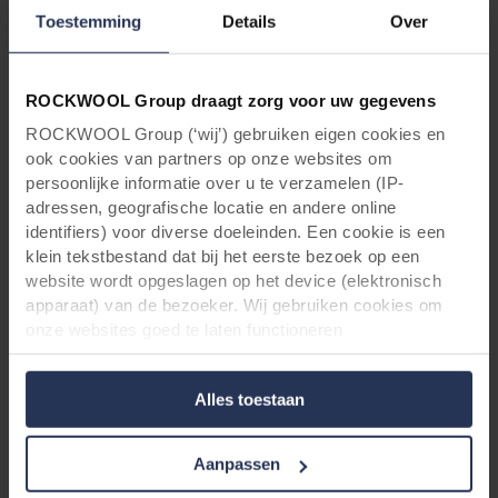
Toestemming
Details
Over
Voorr architecten & aannemers:
ROCKWOOL Group draagt zorg voor uw gegevens
ROCKWOOL Group (‘wij’) gebruiken eigen cookies en
Vraag jouw Rockpanel Woods box
ook cookies van partners op onze websites om
persoonlijke informatie over u te verzamelen (IP-
aan!
adressen, geografische locatie en andere online
identifiers) voor diverse doeleinden. Een cookie is een
Bent u architect of aannemer en bent u
klein tekstbestand dat bij het eerste bezoek op een
benieuwd hoe Rockpanel Woods bij uw project
website wordt opgeslagen op het device (elektronisch
past? Neem contact met ons op voor jouw
apparaat) van de bezoeker. Wij gebruiken cookies om
gratis Rockpanel Woods-doos, inclusief
onze websites goed te laten functioneren
brochure en stalen van onze nieuwe designs
(‘Noodzakelijke’), om uw instellingen te onthouden en uw
Black Oak en Caramel Oak.
gebruikerservaring te verbeteren (‘Functionele’), om uw
Alles toestaan
gedrag te analyseren en op basis daarvan de websites te
optimaliseren (‘Statistische’), en om onze content en
Vraag uw Woods Sample Box aan
advertenties op sociale media en externe websites af te
Aanpassen
stemmen op uw gedrag op onze websites (‘Marketing’).