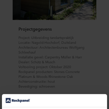
Projectgegevens
Project: Uitbreiding tandartspraktijk
Locatie: Nagold-Hochdorf, Duitsland
Architectuur: Architectenbureau Wolfgang
Schleehauf
Installatie gevel: Carpentry Müller & Harr
Dealer: Schütz & Musch
Voltooiing project: Oktober 2020
Rockpanel producten: Stones Concrete
Platinum & Woods Rhinestone Oak
Achterconstructie: hout
Bevestiging: schroeven