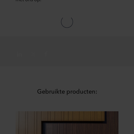
wie elke cookie plaatst, links naar het privacybeleid van
onze potentiële partners en hoe lang elke cookie op uw
apparatuur wordt opgeslagen. Indien u niet wilt dat onze
website cookies op uw computer kan opslaan, kunt u dat
aangeven in de cookiemelding die u te zien krijgt bij het
eerste bezoek aan onze website. U kunt verder zelf
bepalen voor welke doeleinden cookies mogen worden
gebruikt en dus informatie over u mag worden verwerkt
via cookies op onze websites.
U kunt uw toestemming op elk moment intrekken of
wijzigen door op het cookie-icoontje onderaan de website
te klikken.
Gebruikte producten:
Over ons gebruik van cookies kunt u meer lezen in de
rubriek ‘Over ons’, en over de verwerking van
persoonsgegevens in onze
Privacy statements
. Daarin
staat ook welk specifiek ROCKWOOL-bedrijf de
verwerkingsverantwoordelijke is voor uw
persoonsgegevens.