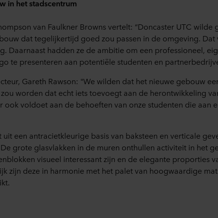
w in het stadscentrum
hompson van Faulkner Browns vertelt: “Doncaster UTC wilde 
ouw dat tegelijkertijd goed zou passen in de omgeving. Dat
g. Daarnaast hadden ze de ambitie om een professioneel, eig
o te presenteren aan potentiële studenten en partnerbedrijve
cteur, Gareth Rawson: "We wilden dat het nieuwe gebouw ee
 zou worden dat echt iets toevoegt aan de herontwikkeling va
r ook voldoet aan de behoeften van onze studenten die aan 
uit een antracietkleurige basis van baksteen en verticale gev
 De grote glasvlakken in de muren onthullen activiteit in het g
blokken visueel interessant zijn en de elegante proporties v
jk zijn deze in harmonie met het palet van hoogwaardige mate
kt.