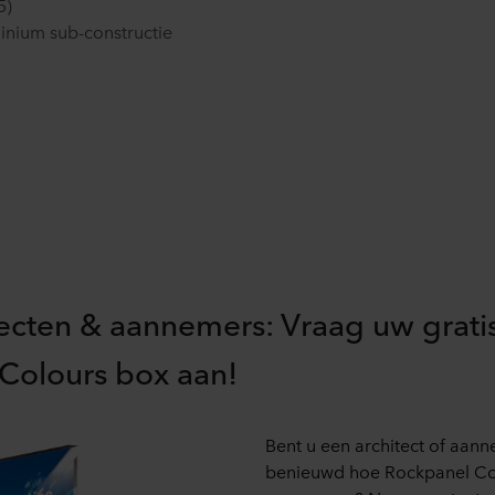
5)
 moment intrekken of wijzigen door op het cookie-icoontje onde
minium sub-constructie
s kunt u meer lezen in de rubriek ‘Over ons’, en over de verwe
. Daarin staat ook welk specifiek ROCKWOOL-bedrijf de verwerk
tecten & aannemers: Vraag uw grati
Colours box aan!
Bent u een architect of aan
benieuwd hoe Rockpanel Col