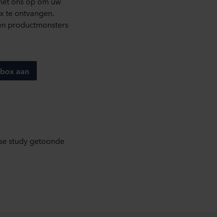
met ons op om uw
x te ontvangen.
 en productmonsters
 box aan
case study getoonde