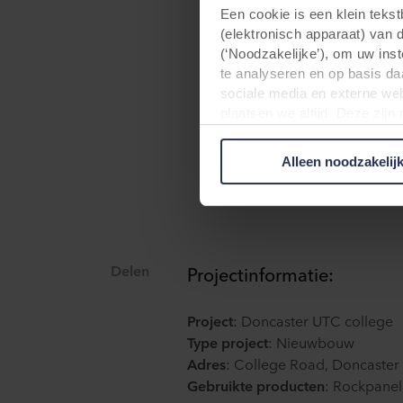
contactpersoon bij 
Een cookie is een klein teks
bevestigingsdetails
(elektronisch apparaat) van 
(‘Noodzakelijke’), om uw ins
De hoofdaannemer v
te analyseren en op basis da
het noorden, Anthon
sociale media en externe web
van Doncaster UTC m
plaatsen we altijd. Deze zij
persoonsgegevens anders dan
ondersteunen om te 
verwerken persoonsgegevens 
Alleen noodzakelij
plaatsen. Informatie over uw
analysepartners. Zij kunnen 
die zij hebben verzameld op 
derde landen, waaronder de 
plaatsvindt, ondanks dat het 
Delen
Projectinformatie:
Hieronder vindt u meer infor
cookie plaatst, links naar he
Project
: Doncaster UTC college
opgeslagen. Indien u niet wi
Type project
: Nieuwbouw
cookiemelding die u te zien k
Adres
: College Road, Doncaster
doeleinden cookies mogen wo
Gebruikte producten
: Rockpanel