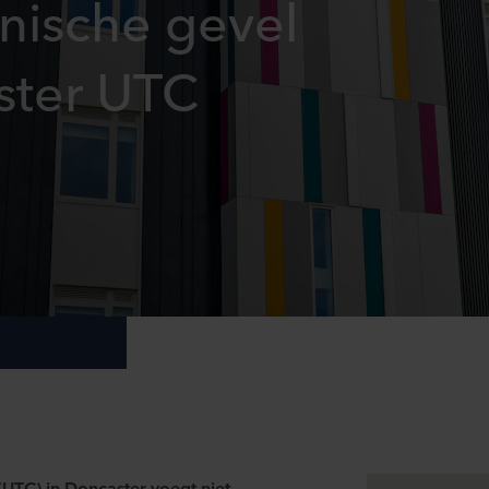
nische gevel
ster UTC
 (UTC) in Doncaster voegt niet