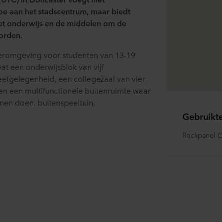
toe aan het stadscentrum, maar biedt
et onderwijs en de middelen om de
orden.
eromgeving voor studenten van 13-19
vat een onderwijsblok van vijf
eetgelegenheid, een collegezaal van vier
en een multifunctionele buitenruimte waar
nnen doen. buitenspeeltuin.
Gebruikt
Rockpanel C