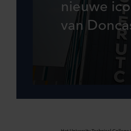
nieuwe ico
van Donca
Het University Technical College