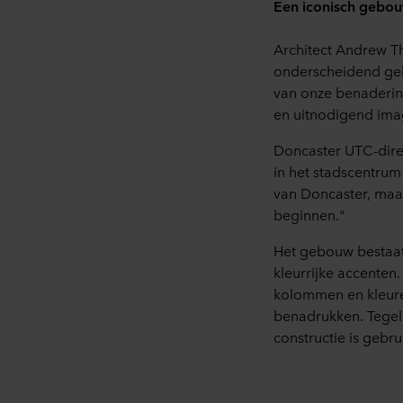
Een iconisch gebou
Architect Andrew T
onderscheidend geb
van onze benaderin
en uitnodigend imag
Doncaster UTC-dire
in het stadscentrum
van Doncaster, maa
beginnen."
Het gebouw bestaat 
kleurrijke accenten.
kolommen en kleuren
benadrukken. Tegeli
constructie is gebrui