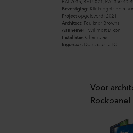
RAL7036, RAL5021, RAL350 40 3
U kunt uw toestemming op elk
Bevestiging
: Klinknagels op alu
Project
opgeleverd: 2021
Over ons gebruik van cookie
in onze
Privacy statements
Architect
: Faulkner Browns
voor uw persoonsgegevens.
Aannemer
: Willmott Dixon
Installatie
: Chemplas
Eigenaar:
Doncaster UTC
Voor archi
Rockpanel 