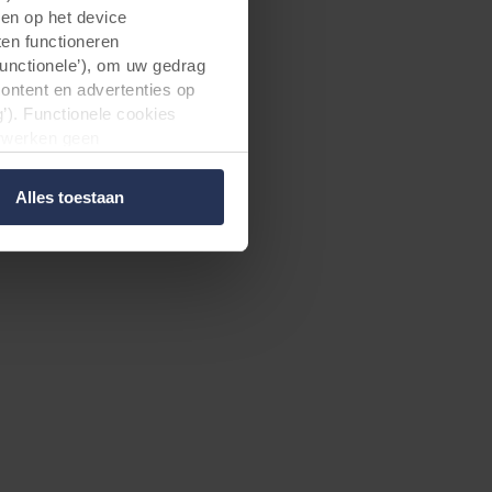
 en
gen op het device
ten functioneren
Functionele’), om uw gedrag
n het bedrijf voor
content en advertenties op
’). Functionele cookies
e mensen zal
erwerken geen
d. Niet-functionele cookies
. "
 voor wij deze cookies
Alles toestaan
 media-, advertentie- en
den aan hen is verstrekt of
estigd zijn in onveilige
t deze gegevensoverdracht
 dat in de EU/EER.
elde informatie, wie elke
okie op uw apparatuur wordt
dat aangeven in de
 bepalen voor welke
a cookies op onze websites.