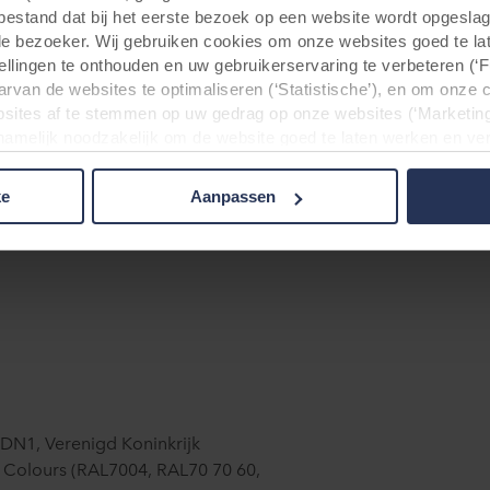
Rockpanel, die voor technische ondersteuning, productstalen
tbestand dat bij het eerste bezoek op een website wordt opgesla
 zorgde. ”
de bezoeker. Wij gebruiken cookies om onze websites goed te la
tellingen te onthouden en uw gebruikerservaring te verbeteren (‘
an het project was Willmott Dixon. De algemeen directeur va
arvan de websites te optimaliseren (‘Statistische’), en om onze 
y Dillon, licht toe: “We zijn ontzettend blij dat we het gebouw
sites af te stemmen op uw gedrag op onze websites (‘Marketing
ochten creëren. Het is een hypermoderne faciliteit die jong
n namelijk noodzakelijk om de website goed te laten werken en v
 voor het doel waarvoor deze persoonsgegevens worden ingevul
leren en uiteindelijk de ingenieurs van de toekomst te worden
buiten uw zichtsveld. Daarom vragen wij altijd uw toestemming
ke
Aanpassen
 gebruik van onze websites kan worden verstrekt aan onze social
deze gegevens combineren met andere informatie die in het verle
basis van uw gebruik van hun diensten. Deze partners kunnen gev
Verenigde Staten. Door cookies te accepteren, erkent u ook da
beschermingsniveau in het derde land mogelijk niet gelijk is aan
matie over de doeleinden, algemene beschrijvingen van de verzam
t privacybeleid van onze potentiële partners en hoe lang elke co
lt dat onze website cookies op uw computer kan opslaan, kunt u 
rijgt bij het eerste bezoek aan onze website. U kunt verder zelf
 DN1, Verenigd Koninkrijk
rden gebruikt en dus informatie over u mag worden verwerkt vi
 Colours (RAL7004, RAL70 70 60,