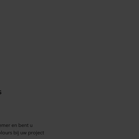
raan de website te klikken.
rking van persoonsgegevens
ingsverantwoordelijke is
s
nemer en bent u
ours bij uw project