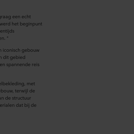
graag een echt
 werd het beginpunt
entijds
n. "
n iconisch gebouw
n dit gebied
een spannende reis
elbekleding, met
ebouw, terwijl de
an de structuur
rialen dat bij de