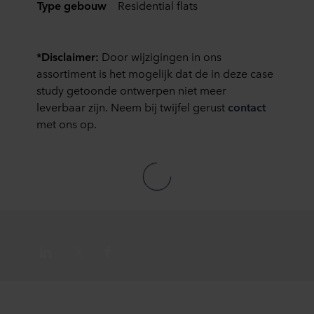
zij hebben verzameld op basis van uw gebruik van hun
Type gebouw
Residential flats
diensten. Deze partners kunnen gevestigd zijn in
onveilige derde landen, waaronder de Verenigde Staten.
Door cookies te accepteren, erkent u ook dat deze
*Disclaimer:
Door wijzigingen in ons
gegevensoverdracht plaatsvindt, ondanks dat het
assortiment is het mogelijk dat de in deze case
beschermingsniveau in het derde land mogelijk niet gelijk
study getoonde ontwerpen niet meer
is aan dat in de EU/EER.
leverbaar zijn. Neem bij twijfel gerust
contact
met ons op.
Hieronder vindt u meer informatie over de doeleinden,
algemene beschrijvingen van de verzamelde informatie,
wie elke cookie plaatst, links naar het privacybeleid van
onze potentiële partners en hoe lang elke cookie op uw
apparatuur wordt opgeslagen. Indien u niet wilt dat onze
website cookies op uw computer kan opslaan, kunt u dat
aangeven in de cookiemelding die u te zien krijgt bij het
eerste bezoek aan onze website. U kunt verder zelf
bepalen voor welke doeleinden cookies mogen worden
gebruikt en dus informatie over u mag worden verwerkt
via cookies op onze websites.
U kunt uw toestemming op elk moment intrekken of