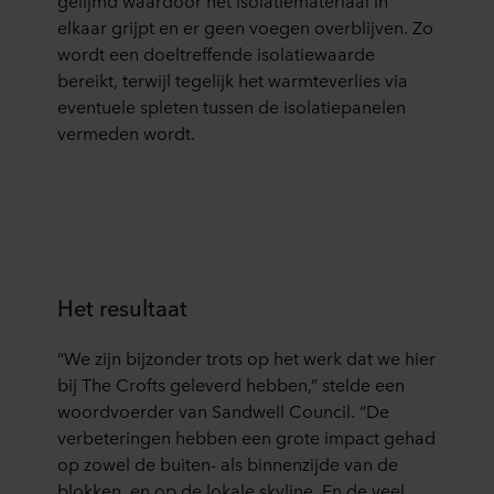
gelijmd waardoor het isolatiemateriaal in
elkaar grijpt en er geen voegen overblijven. Zo
wordt een doeltreffende isolatiewaarde
bereikt, terwijl tegelijk het warmteverlies via
eventuele spleten tussen de isolatiepanelen
vermeden wordt.
Het resultaat
“We zijn bijzonder trots op het werk dat we hier
bij The Crofts geleverd hebben,” stelde een
woordvoerder van Sandwell Council. “De
verbeteringen hebben een grote impact gehad
op zowel de buiten- als binnenzijde van de
blokken, en op de lokale skyline. En de veel