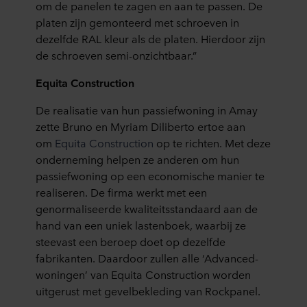
om de panelen te
zagen
en aan te passen.
D
e
platen zijn gemonteerd met schroeven in
dezelfde RAL kleur als de platen. Hierdoor zijn
de schroeven semi-onzichtbaar.
”
Equita
Construction
De realisatie van hun passiefwoning in Amay
zette Bruno e
n
Myriam
Diliberto
ertoe aan
om
Equita
Construction
op te richten
. Met deze
onderneming helpen ze anderen om hun
passiefwoning
op een economische manier te
realiseren. De firma
werkt met een
genormaliseerde kwaliteitsstandaard
aan de
hand
van een uniek lastenboek
,
waarbij ze
steevast een beroep doet op dezelfde
fabrikanten.
Daardoor zullen
alle ‘Advanced-
woningen’ van
Equita
Construction worden
uitgerust met
gevelbekleding van Rockpanel.