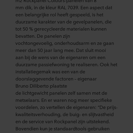
m
2
Rockpanel
Colours
-panelen van
8
mm
dik
,
in de kleur
RAL 7039
. Een
aspect dat
een belangrijke rol heeft
gespeeld,
is het
duurzame karakter van
de
gevelpanelen
,
die
tot 50 % gerecycleerde materialen kunnen
bevatten
.
D
e panelen zijn
vochtongevoelig,
onderhoudsarm en ze gaan
meer dan 50 jaar lang mee.
Dat sluit mooi
aan
bij de
wens van de eigenaren om een
duurzame passiefwoning te realiseren.
Ook het
installatiegemak was een van de
doorslaggevende factoren
– eigenaar
Bruno
Diliberto
plaatste
de
lichtgewicht
panelen zelf samen met de
metselaars.
En er waren nog meer specifieke
voordelen, zo
vertellen de eigenaren
: “D
e prijs-
kwaliteitsverhouding, de buig- en slijtvastheid
en de service van Rockpanel zijn uitstekend.
Bovendien
kun
je standaardtools gebruiken