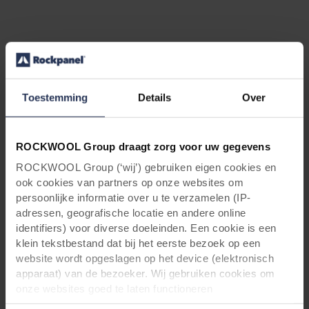
Voor architecten & aannemers: Vraag
Toestemming
Details
Over
uw gratis Rockpanel Colours box
aan!
ROCKWOOL Group draagt zorg voor uw gegevens
ROCKWOOL Group (‘wij’) gebruiken eigen cookies en
ook cookies van partners op onze websites om
persoonlijke informatie over u te verzamelen (IP-
adressen, geografische locatie en andere online
identifiers) voor diverse doeleinden. Een cookie is een
klein tekstbestand dat bij het eerste bezoek op een
website wordt opgeslagen op het device (elektronisch
apparaat) van de bezoeker. Wij gebruiken cookies om
onze websites goed te laten functioneren
(‘Noodzakelijke’), om uw instellingen te onthouden en uw