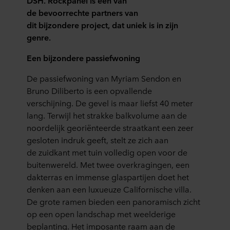
DSH. Rockpanel is een van
de bevoorrechte partners van
dit bijzondere project, dat uniek is in zijn
genre.
Een bijzondere passiefwoning
De passiefwoning van Myriam
Sendon
en
Bruno
Diliberto
is een opvallende
verschijning.
De gevel is maar liefst 40 meter
lang.
Terwijl het
strakke balkvolume
aan de
noordelijk georiënteerde straatkant een zeer
gesloten indruk geeft, stelt ze zich aan
de
zuid
kant
met tuin
volledig open voor de
buitenwereld
. Met
twee overkragingen, een
dakterras en immense glaspartijen
doet het
denken
aan
een luxueuze Californische villa.
De grote ramen bieden een panoramisch zicht
op een open landschap met weelderige
beplanting. Het imposante raam aan de