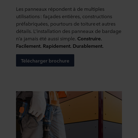
Les panneaux r
é
pondent
à
de multiples
utilisations
: fa
ç
ades enti
è
res, constructions
pr
é
fabriqu
é
es, pourtours de toiture
et autres
d
é
tails. L
’
installation des panneaux de bardage
n
’
a jamais
é
t
é
aussi simple
.
Construire.
Facilement. Rapidement. Durablement.
Télécharger brochure