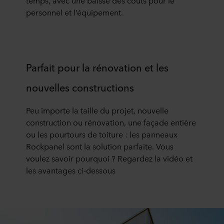
temps, avec une baisse des co
û
ts pour le
personnel et l
’é
quipement.
Parfait pour la rénovation et les
nouvelles constructions
Peu importe la taille du projet, nouvelle
construction ou r
é
novation, une fa
ç
ade enti
è
re
ou les pourtours de
toiture :
les panneaux
Rockpanel sont la solution parfaite
.
Vous
voulez savoir
pourquoi ?
Regardez la vid
é
o
et
les avantages ci-dessous