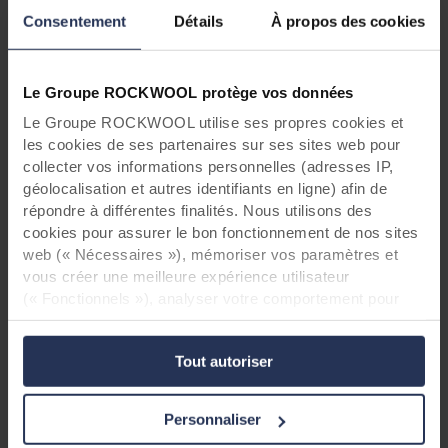
Consentement
Détails
À propos des cookies
Le Groupe ROCKWOOL protège vos données
Le Groupe ROCKWOOL utilise ses propres cookies et
les cookies de ses partenaires sur ses sites web pour
collecter vos informations personnelles (adresses IP,
géolocalisation et autres identifiants en ligne) afin de
répondre à différentes finalités. Nous utilisons des
cookies pour assurer le bon fonctionnement de nos sites
web (« Nécessaires »), mémoriser vos paramètres et
Rockpanel: les avantages pour l'installation
vous créer une meilleure expérience utilisateur
(« Fonctionnels »), analyser votre comportement pour
Construire. Avec Correspondance.
optimiser les sites web (« Statistiques ») et cibler notre
contenu et nos publicités sur les réseaux sociaux et les
Le moindre détail compte quand il s’agit
Tout autoriser
d’obtenir le meilleur résultat possible.
sites web externes en fonction de votre comportement
Heureusement, vous pourrez toujours trouver le
sur nos sites web (« Marketing »). Les informations sur
rendu idéal pour votre projet dans notre large
votre utilisation de nos sites web peuvent être divulguées
Personnaliser
gamme de produits. Les couleurs RAL et NCS
à nos partenaires de réseaux sociaux, de publicité et
de Rockpanel Colours peuvent aisément être