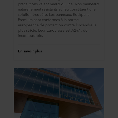
précautions valent mieux qu’une. Nos panneaux
consentement à tout moment en cliquant sur l’icône de
naturellement résistants au feu constituent une
cookie en bas du site web. Consultez la section « À
solution très sûre. Les panneaux Rockpanel
propos » pour en savoir plus sur notre utilisation des
Premium sont conformes à la norme
cookies et notre
Déclaration de confidentialité
pour
européenne de protection contre l’incendie la
connaître notre traitement des données personnelles,
plus stricte. Leur Euroclasse est A2-s1, d0,
incluant l’identification de la société ROCKWOOL qui est
incombustible.
responsable du traitement de vos données personnelles.
En savoir plus