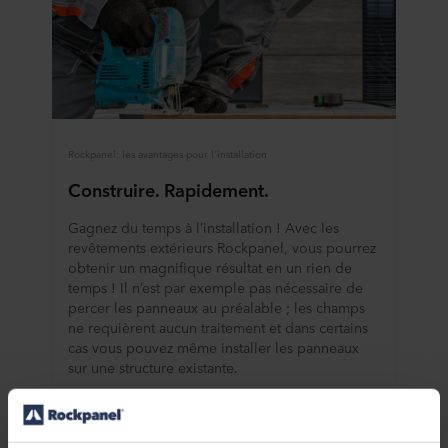
Rockpanel: les avantages pour l'installation
Construire. Rapidement.
Gagnez du temps à l’installation ! Avec les
revêtements extérieurs Rockpanel, vous pourrez
obtenir un magnifique résultat en un rien de
temps ! Il n’est par exemple pas nécessaire de
percer les panneaux au préalable ; les champs
ne requièrent aucun traitement et dans certains
cas vous pouvez même installer les panneaux
sur une structure existante.
En savoir plus