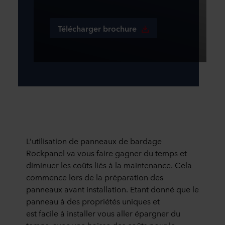
Télécharger brochure
L
’
utilisation de panneaux de bardage
Rockpanel
va vous faire gagner du temps et
diminuer les co
û
ts li
é
s
à
la maintenance. Cela
commence lors de la pr
é
paration des
panneaux avant installation. Etant donn
é
que le
panneau
à
des propri
é
t
é
s uniques et
est
facile
à
installer vous aller
é
pargner du